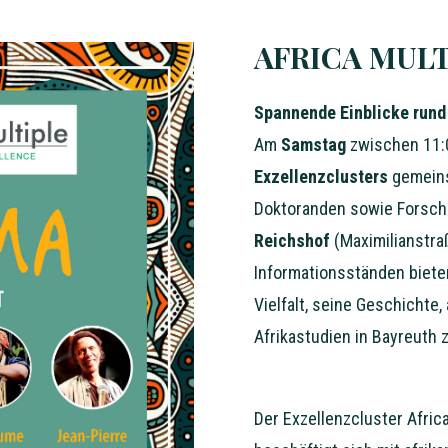
AFRICA MULT
Spannende Einblicke rund
Am
Samstag
zwischen 11:0
Exzellenzclusters
gemeins
Doktoranden sowie Forsc
Reichshof
(Maximilianstra
Informationsständen bieten
Vielfalt, seine Geschichte,
Afrikastudien in Bayreuth 
Der Exzellenzcluster Africa