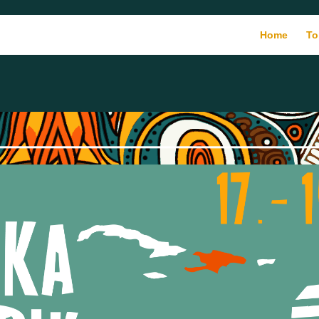
Home
To