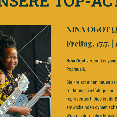
NSERE TOP-AC
NINA OGOT Q
Freitag, 17.7. 
Nina Ogot
vereint kenyanis
Popmusik.
Sie kreiert einen neuen ze
traditionell vielfältige u
repräsentiert. Dies ist ihr
entwickelnden dynamischen
Wurzeln durch ihre Musik f